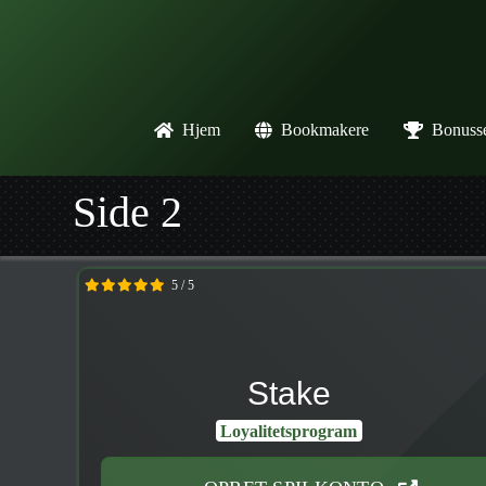
Skip
to
content
Hjem
Bookmakere
Bonuss
Side 2
5
/
5
Stake
Loyalitetsprogram