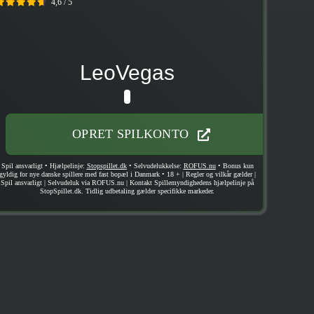
4,6
/
5
LeoVegas
OPRET SPILKONTO
Spil ansvarligt • Hjælpelinje:
Stopspillet.dk
• Selvudelukkelse:
ROFUS.nu
• Bonus kun
gyldig for nye danske spillere med fast bopæl i Danmark • 18 + | Regler og vilkår gælder |
Spil ansvarligt | Selvudeluk via ROFUS.nu | Kontakt Spillemyndighedens hjælpelinje på
StopSpillet.dk. Tidlig udbetaling gælder specifikke markeder.