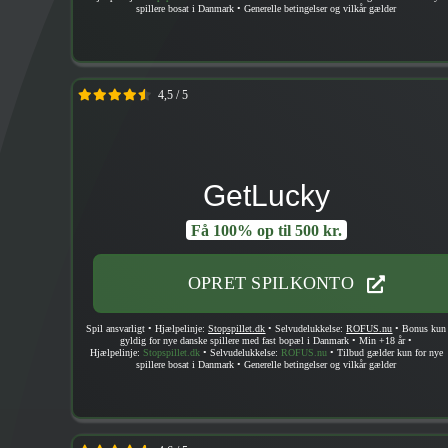
spillere bosat i Danmark • Generelle betingelser og vilkår gælder
4,5
/
5
GetLucky
Få 100% op til 500 kr.
OPRET SPILKONTO
Spil ansvarligt • Hjælpelinje:
Stopspillet.dk
• Selvudelukkelse:
ROFUS.nu
• Bonus kun
gyldig for nye danske spillere med fast bopæl i Danmark • Min +18 år •
Hjælpelinje:
Stopspillet.dk
• Selvudelukkelse:
ROFUS.nu
• Tilbud gælder kun for nye
spillere bosat i Danmark • Generelle betingelser og vilkår gælder