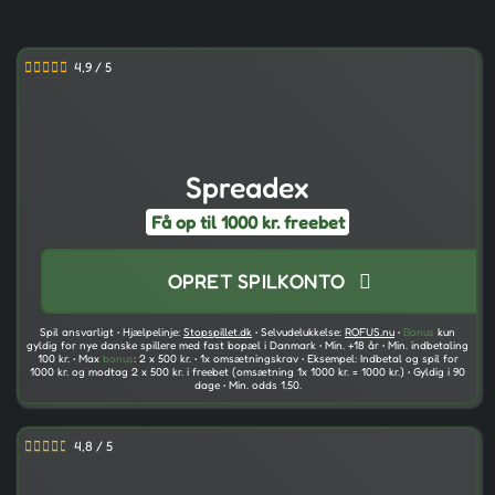
Casino sider
4,9
/
5
Livebetting På Amerikansk
Spreadex
Få op til 1000 kr. freebet
OPRET SPILKONTO
Spil ansvarligt • Hjælpelinje:
Stopspillet.dk
• Selvudelukkelse:
ROFUS.nu
•
Bonus
kun
gyldig for nye danske spillere med fast bopæl i Danmark • Min. +18 år • Min. indbetaling
100 kr. • Max
bonus
: 2 x 500 kr. • 1x omsætningskrav • Eksempel: Indbetal og spil for
1000 kr. og modtag 2 x 500 kr. i freebet (omsætning 1x 1000 kr. = 1000 kr.) • Gyldig i 90
dage • Min. odds 1.50.
4,8
/
5