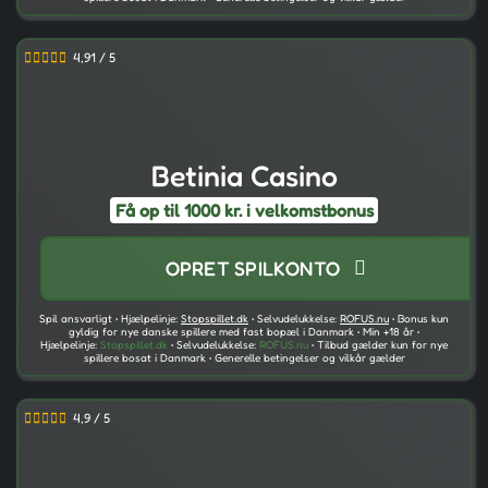
4,91
/
5
Betinia Casino
Få op til 1000 kr. i velkomstbonus
OPRET SPILKONTO
Spil ansvarligt • Hjælpelinje:
Stopspillet.dk
• Selvudelukkelse:
ROFUS.nu
• Bonus kun
gyldig for nye danske spillere med fast bopæl i Danmark • Min +18 år •
Hjælpelinje:
Stopspillet.dk
• Selvudelukkelse:
ROFUS.nu
• Tilbud gælder kun for nye
spillere bosat i Danmark • Generelle betingelser og vilkår gælder
4,9
/
5