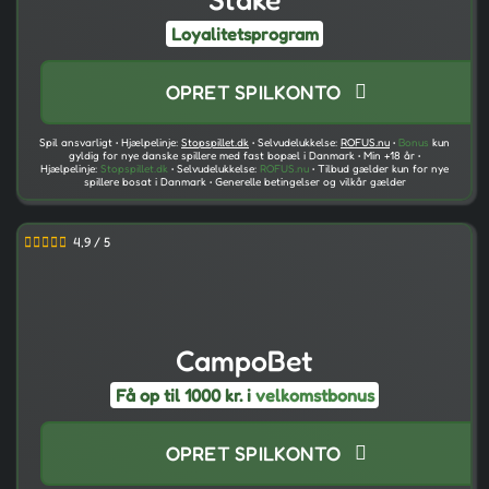
Loyalitetsprogram
OPRET SPILKONTO
Spil ansvarligt • Hjælpelinje:
Stopspillet.dk
• Selvudelukkelse:
ROFUS.nu
•
Bonus
kun
gyldig for nye danske spillere med fast bopæl i Danmark • Min +18 år •
Hjælpelinje:
Stopspillet.dk
• Selvudelukkelse:
ROFUS.nu
• Tilbud gælder kun for nye
spillere bosat i Danmark • Generelle betingelser og vilkår gælder
4,9
/
5
CampoBet
Få op til 1000 kr. i
velkomstbonus
OPRET SPILKONTO