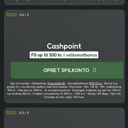
4,6
/
5
Cashpoint
Få op til 500 kr. i
velkomstbonus
OPRET SPILKONTO
Spil ansvarligt • Hjælpelinje:
Stopspillet.dk
• Selvudelukkelse:
ROFUS.nu
• Bonus kun
gyldig for nye danske spillere med fast bopæl i Danmark • Min. +18 år • Min. indbetaling
100 kr. • Max bonus: 500 kr. • 1x omsætningskrav • Eksempel: Indbetal og spil for 500 kr.
og modtag 500 kr. i freebet (omsætning 1x 500 kr. = 500 kr.) • Gyldig i 60 dage • Spil min.
2 kampe til min. odds 1.50 hver.
4,5
/
5