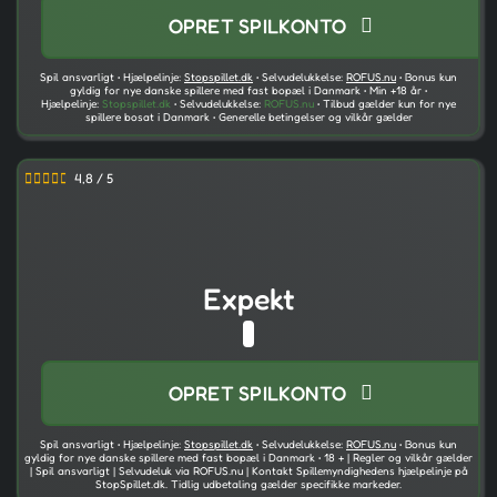
OPRET SPILKONTO
Spil ansvarligt • Hjælpelinje:
Stopspillet.dk
• Selvudelukkelse:
ROFUS.nu
• Bonus kun
gyldig for nye danske spillere med fast bopæl i Danmark • Min +18 år •
Hjælpelinje:
Stopspillet.dk
• Selvudelukkelse:
ROFUS.nu
• Tilbud gælder kun for nye
spillere bosat i Danmark • Generelle betingelser og vilkår gælder
4,8
/
5
Expekt
OPRET SPILKONTO
Spil ansvarligt • Hjælpelinje:
Stopspillet.dk
• Selvudelukkelse:
ROFUS.nu
• Bonus kun
gyldig for nye danske spillere med fast bopæl i Danmark • 18 + | Regler og vilkår gælder
| Spil ansvarligt | Selvudeluk via ROFUS.nu | Kontakt Spillemyndighedens hjælpelinje på
StopSpillet.dk. Tidlig udbetaling gælder specifikke markeder.