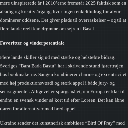
mere uinspirerede år i 2010’erne fremstår 2025 faktisk som en
Casino
alsidig og kreativ årgang, hvor ingen enkeltbidrag for alvor
dominerer oddsene. Det giver plads til overraskelser – og til at
Liveb
flere lande reelt kan drømme om sejren i Basel.
Favoritter og vinderpotentiale
Flere lande skiller sig ud med stærke og helstøbte bidrag.
Sveriges “Bara Bada Bastu” har i skrivende stund førertrøjen
hos bookmakerne. Sangen kombinerer charme og excentricitet
med høj produktionsværdi og stærk appel i både jury- og
seersegmentet. Alligevel er spørgsmålet, om Europa er klar til
endnu en svensk vinder så kort tid efter Loreen. Det kan åbne
døren for alternativer med bred appel.
Ukraine sender det kunstnerisk ambitiøse “Bird Of Pray” med