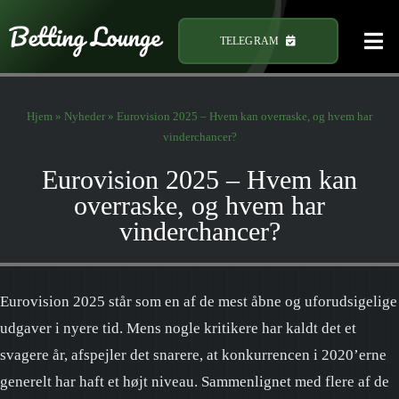
Skip
to
TELEGRAM
Tog
content
Nav
Hjem
»
Nyheder
»
Eurovision 2025 – Hvem kan overraske, og hvem har
Hjem
vinderchancer?
Eurovision 2025 – Hvem kan
Book
overraske, og hvem har
vinderchancer?
Bonus
Eurovision 2025 står som en af de mest åbne og uforudsigelige
Odds 
udgaver i nyere tid. Mens nogle kritikere har kaldt det et
svagere år, afspejler det snarere, at konkurrencen i 2020’erne
Free 
generelt har haft et højt niveau. Sammenlignet med flere af de