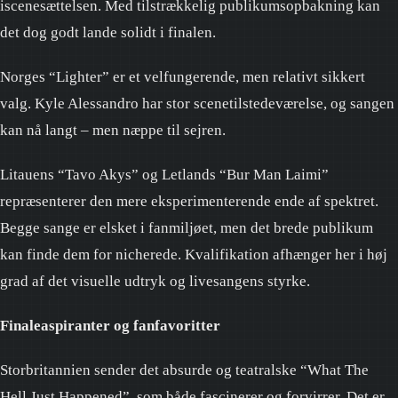
iscenesættelsen. Med tilstrækkelig publikumsopbakning kan
det dog godt lande solidt i finalen.
Norges “Lighter” er et velfungerende, men relativt sikkert
valg. Kyle Alessandro har stor scenetilstedeværelse, og sangen
kan nå langt – men næppe til sejren.
Litauens “Tavo Akys” og Letlands “Bur Man Laimi”
repræsenterer den mere eksperimenterende ende af spektret.
Begge sange er elsket i fanmiljøet, men det brede publikum
kan finde dem for nicherede. Kvalifikation afhænger her i høj
grad af det visuelle udtryk og livesangens styrke.
Finaleaspiranter og fanfavoritter
Storbritannien sender det absurde og teatralske “What The
Hell Just Happened”, som både fascinerer og forvirrer. Det er