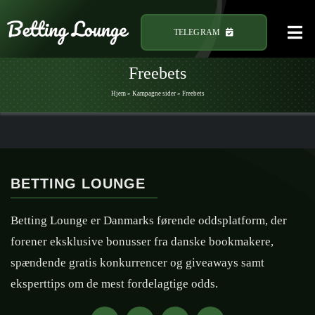
Skip
to
TELEGRAM
Tog
content
Nav
Freebets
Hjem
»
Kampagne sider
»
Freebets
Hjem
Book
BETTING LOUNGE
Bonus
Betting Lounge er Danmarks førende oddsplatform, der
forener eksklusive bonusser fra danske bookmakere,
Odds 
spændende gratis konkurrencer og giveaways samt
eksperttips om de mest fordelagtige odds.
Free 