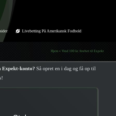
sider
Livebetting På Amerikansk Fodbold
Hjem
»
Vind 100 kr. freebet til Expekt
n Expekt-konto?
Så opret en i dag og få op til
s!