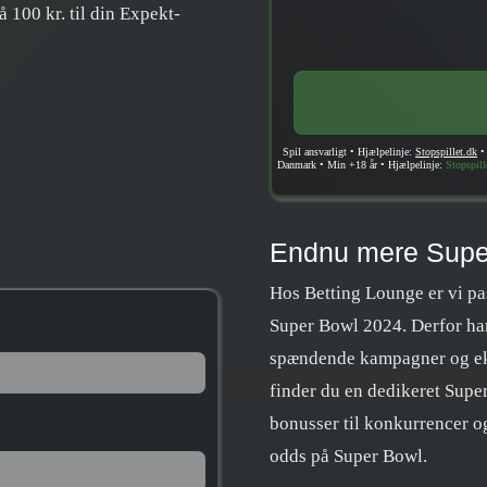
å 100 kr. til din Expekt-
Spil ansvarligt • Hjælpelinje:
Stopspillet.dk
• 
Danmark • Min +18 år • Hjælpelinje:
Stopspill
Endnu mere Supe
Hos Betting Lounge er vi pa
Super Bowl 2024. Derfor har
spændende kampagner og eks
finder du en dedikeret Super
bonusser til konkurrencer 
odds på Super Bowl.