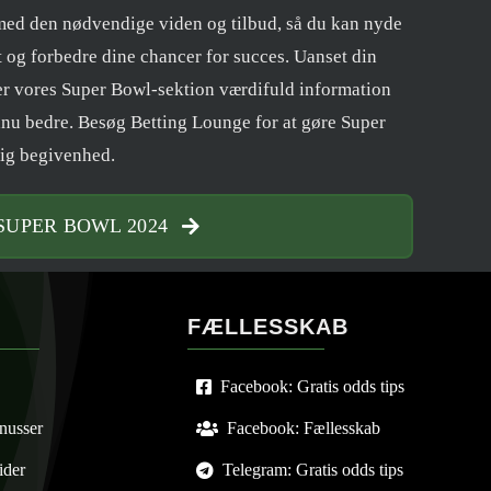
 med den nødvendige viden og tilbud, så du kan nyde
 og forbedre dine chancer for succes. Uanset din
der vores Super Bowl-sektion værdifuld information
dnu bedre. Besøg Betting Lounge for at gøre Super
ig begivenhed.
SUPER BOWL 2024
FÆLLESSKAB
Facebook: Gratis odds tips
nusser
Facebook: Fællesskab
ider
Telegram: Gratis odds tips