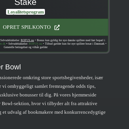
Stake
Loyalitetsprogram
OPRET SPILKONTO
Selvudelukkelse:
ROFUS.nu
• Bonus kun gyldig for nye danske spillere med fast bopæl i
et.dk
• Selvudelukkelse:
ROFUS.nu
• Tilbud gælder kun for nye spillere bosat i Danmark •
Generelle betingelser og vilkår gælder
r Bowl
ssionerede omkring store sportsbegivenheder, især
 vi omhyggeligt samlet fremragende odds tips,
klusive bonusser til dig. På vores hjemmeside
 Bowl-sektion, hvor vi tilbyder alt fra attraktive
og et udvalg af bookmakere med konkurrencedygtige