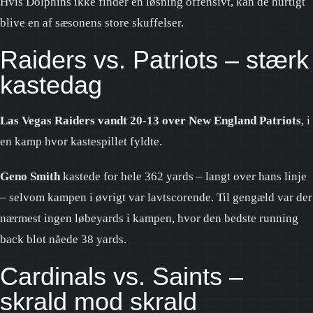
Hvis Dolphins ikke finder en løsning offensivt, kan de hurtigt
blive en af sæsonens store skuffelser.
Raiders vs. Patriots – stærk
kastedag
Las Vegas Raiders vandt 20-13 over New England Patriots
, i
en kamp hvor kastespillet fyldte.
Geno Smith
kastede for hele 362 yards – langt over hans linje
– selvom kampen i øvrigt var lavtscorende. Til gengæld var der
nærmest ingen løbeyards i kampen, hvor den bedste running
back blot nåede 38 yards.
Cardinals vs. Saints –
skrald mod skrald