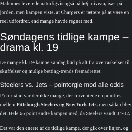
Mahomes leverede naturligvis også på højt niveau, især på
jorden, men kampen viste, at Chargers er tættere på at være en
reel udfordrer, end mange havde regnet med.
Søndagens tidlige kampe –
drama kl. 19
De mange kl. 19-kampe søndag bød på alt fra overraskelser til
skuffelser og mulige betting-trends fremadrettet.
Steelers vs. Jets – pointorgie mod alle odds
På forhånd var der ikke mange, der forventede en pointfest
mellem
Pittsburgh Steelers og New York Jets
, men sådan blev
det. Hele 66 point endte kampen med, da Steelers vandt 34-32.
Det var den eneste af de tidlige kampe, der gik over linjen, og