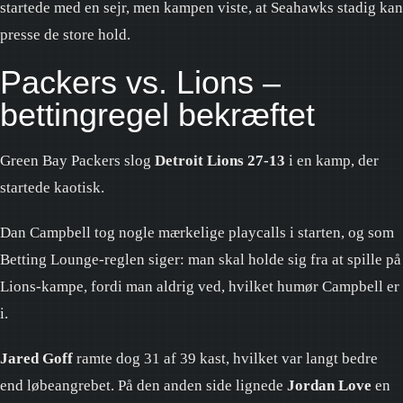
startede med en sejr, men kampen viste, at Seahawks stadig kan
presse de store hold.
Packers vs. Lions –
bettingregel bekræftet
Green Bay Packers slog
Detroit Lions 27-13
i en kamp, der
startede kaotisk.
Dan Campbell tog nogle mærkelige playcalls i starten, og som
Betting Lounge-reglen siger: man skal holde sig fra at spille på
Lions-kampe, fordi man aldrig ved, hvilket humør Campbell er
i.
Jared Goff
ramte dog 31 af 39 kast, hvilket var langt bedre
end løbeangrebet. På den anden side lignede
Jordan Love
en