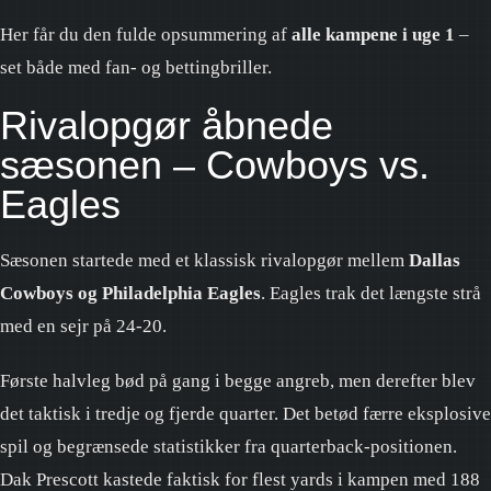
Her får du den fulde opsummering af
alle kampene i uge 1
–
Casino
set både med fan- og bettingbriller.
Liveb
Rivalopgør åbnede
sæsonen – Cowboys vs.
Eagles
Sæsonen startede med et klassisk rivalopgør mellem
Dallas
Cowboys og Philadelphia Eagles
. Eagles trak det længste strå
med en sejr på 24-20.
Første halvleg bød på gang i begge angreb, men derefter blev
det taktisk i tredje og fjerde quarter. Det betød færre eksplosive
spil og begrænsede statistikker fra quarterback-positionen.
Dak Prescott kastede faktisk for flest yards i kampen med 188