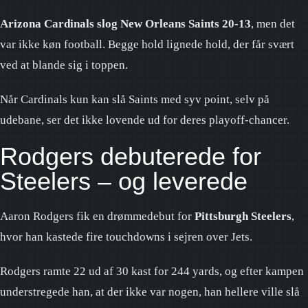
Arizona Cardinals slog New Orleans Saints 20-13
, men det
var ikke køn football. Begge hold lignede hold, der får svært
ved at blande sig i toppen.
Når Cardinals kun kan slå Saints med syv point, selv på
udebane, ser det ikke lovende ud for deres playoff-chancer.
Rodgers debuterede for
Steelers – og leverede
Aaron Rodgers fik en drømmedebut for
Pittsburgh Steelers
,
hvor han kastede fire touchdowns i sejren over Jets.
Rodgers ramte 22 ud af 30 kast for 244 yards, og efter kampen
understregede han, at der ikke var nogen, han hellere ville slå