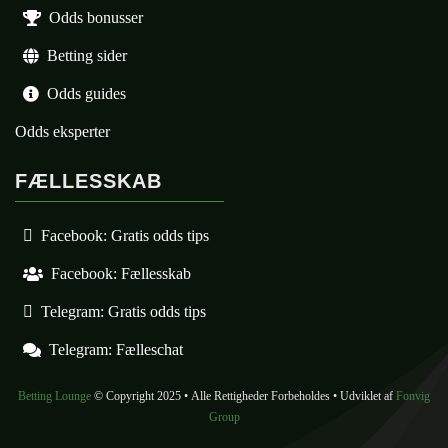
Odds bonusser
Betting sider
Odds guides
Odds eksperter
FÆLLESSKAB
Facebook: Gratis odds tips
Facebook: Fællesskab
Telegram: Gratis odds tips
Telegram: Fælleschat
Betting Lounge
© Copyright 2025 • Alle Rettigheder Forbeholdes • Udviklet af
Fonvig
Group