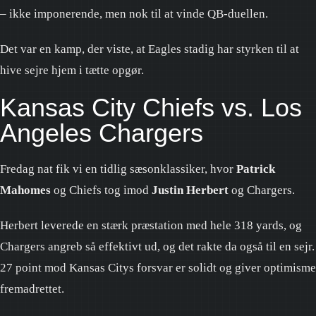
– ikke imponerende, men nok til at vinde QB-duellen.
Det var en kamp, der viste, at Eagles stadig har styrken til at
hive sejre hjem i tætte opgør.
Kansas City Chiefs vs. Los
Angeles Chargers
Fredag nat fik vi en tidlig sæsonklassiker, hvor
Patrick
Mahomes
og Chiefs tog imod
Justin Herbert
og Chargers.
Herbert leverede en stærk præstation med hele 318 yards, og
Chargers angreb så effektivt ud, og det rakte da også til en sejr.
27 point mod Kansas Citys forsvar er solidt og giver optimisme
fremadrettet.