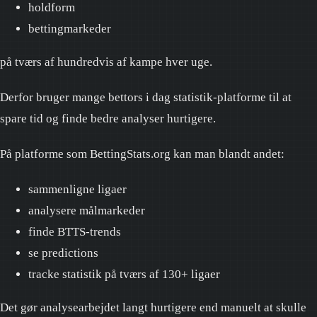
holdform
bettingmarkeder
på tværs af hundredvis af kampe hver uge.
Derfor bruger mange bettors i dag statistik-platforme til at
spare tid og finde bedre analyser hurtigere.
På platforme som BettingStats.org kan man blandt andet:
sammenligne ligaer
analysere målmarkeder
finde BTTS-trends
se predictions
tracke statistik på tværs af 130+ ligaer
Det gør analysearbejdet langt hurtigere end manuelt at skulle