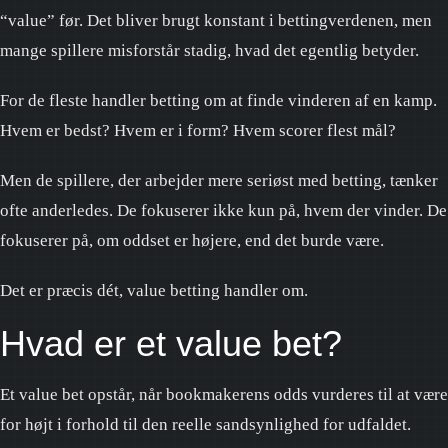
“value” før. Det bliver brugt konstant i bettingverdenen, men
mange spillere misforstår stadig, hvad det egentlig betyder.
For de fleste handler betting om at finde vinderen af en kamp.
Hvem er bedst? Hvem er i form? Hvem scorer flest mål?
Men de spillere, der arbejder mere seriøst med betting, tænker
ofte anderledes. De fokuserer ikke kun på, hvem der vinder. De
fokuserer på, om oddset er højere, end det burde være.
Det er præcis dét, value betting handler om.
Hvad er et value bet?
Et value bet opstår, når bookmakerens odds vurderes til at være
for højt i forhold til den reelle sandsynlighed for udfaldet.