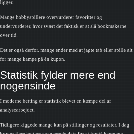
ligger.
Mange hobbyspillere overvurderer favoritter og
undervurderer, hvor svært det faktisk er at slå bookmakerne
over tid.
Det er også derfor, mange ender med at jagte tab eller spille alt
for mange kampe på én kupon.
Statistik fylder mere end
nogensinde
I moderne betting er statistik blevet en kæmpe del af
analysearbejdet.
Tidligere kiggede mange kun på stillinger og resultater. I dag
bruger flere bettors avancerede data for at forstå kampene