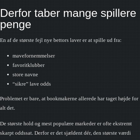
Derfor taber mange spillere
penge
En af de største fejl nye bettors laver er at spille ud fra:
mavefornemmelser
favoritklubber
store navne
“sikre” lave odds
Problemet er bare, at bookmakerne allerede har taget højde for
alt det.
De største hold og mest populære markeder er ofte ekstremt
skarpt oddssat. Derfor er det sjældent dér, den største værdi