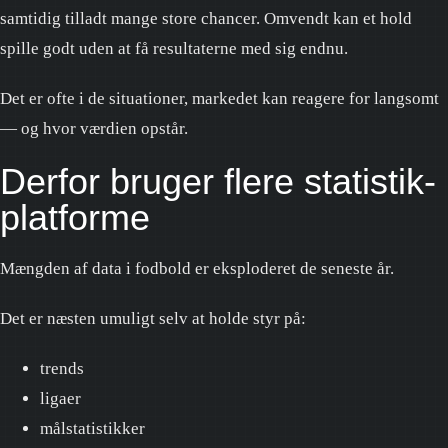
samtidig tilladt mange store chancer. Omvendt kan et hold
spille godt uden at få resultaterne med sig endnu.
Det er ofte i de situationer, markedet kan reagere for langsomt
— og hvor værdien opstår.
Derfor bruger flere statistik-
platforme
Mængden af data i fodbold er eksploderet de seneste år.
Det er næsten umuligt selv at holde styr på:
trends
ligaer
målstatistikker