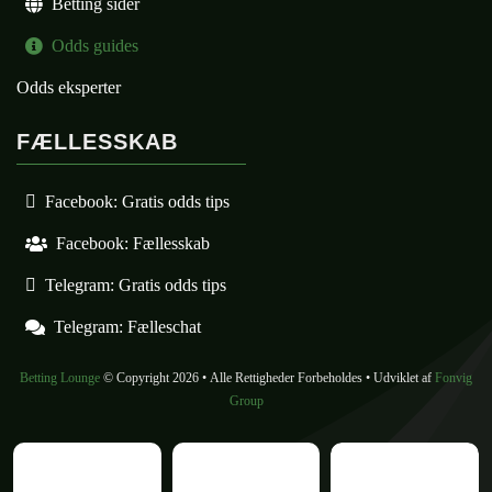
Betting sider
Odds guides
Odds eksperter
FÆLLESSKAB
Facebook: Gratis odds tips
Facebook: Fællesskab
Telegram: Gratis odds tips
Telegram: Fælleschat
Betting Lounge
© Copyright 2026 • Alle Rettigheder Forbeholdes • Udviklet af
Fonvig
Group