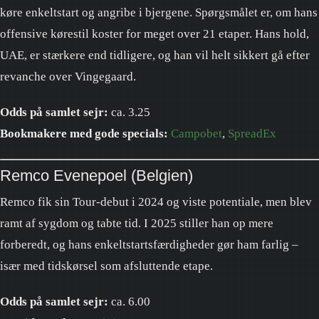
køre enkeltstart og angribe i bjergene. Spørgsmålet er, om hans
offensive kørestil koster for meget over 21 etaper. Hans hold,
UAE, er stærkere end tidligere, og han vil helt sikkert gå efter
revanche over Vingegaard.
Odds på samlet sejr:
ca. 3.25
Bookmakere med gode specials:
Campobet
,
SpreadEx
Remco Evenepoel (Belgien)
Remco fik sin Tour-debut i 2024 og viste potentiale, men blev
ramt af sygdom og tabte tid. I 2025 stiller han op mere
forberedt, og hans enkeltstartsfærdigheder gør ham farlig –
især med tidskørsel som afsluttende etape.
Odds på samlet sejr:
ca. 6.00