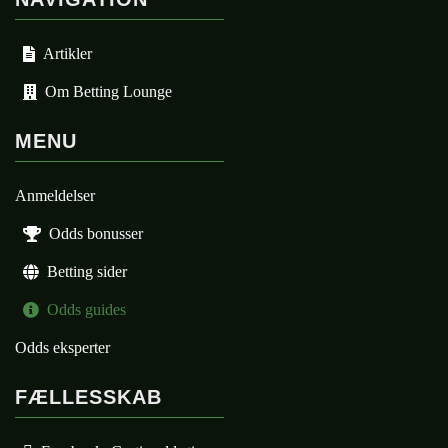
Artikler
Om Betting Lounge
MENU
Anmeldelser
Odds bonusser
Betting sider
Odds guides
Odds eksperter
FÆLLESSKAB