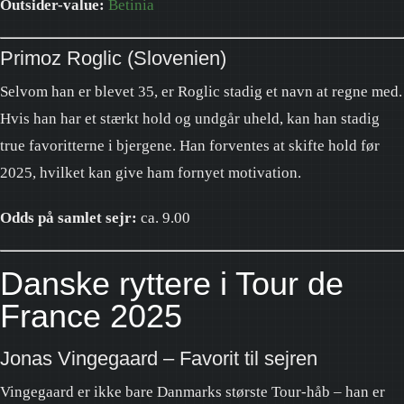
Outsider-value:
Betinia
Primoz Roglic (Slovenien)
Selvom han er blevet 35, er Roglic stadig et navn at regne med.
Hvis han har et stærkt hold og undgår uheld, kan han stadig
true favoritterne i bjergene. Han forventes at skifte hold før
2025, hvilket kan give ham fornyet motivation.
Odds på samlet sejr:
ca. 9.00
Danske ryttere i Tour de
France 2025
Jonas Vingegaard – Favorit til sejren
Vingegaard er ikke bare Danmarks største Tour-håb – han er