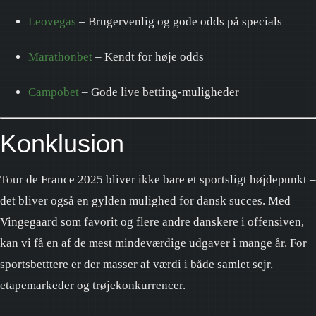
Leovegas
– Brugervenlig og gode odds på specials
Marathonbet
– Kendt for høje odds
Campobet
– Gode live betting-muligheder
Konklusion
Tour de France 2025 bliver ikke bare et sportsligt højdepunkt –
det bliver også en gylden mulighed for dansk succes. Med
Vingegaard som favorit og flere andre danskere i offensiven,
kan vi få en af de mest mindeværdige udgaver i mange år. For
sportsbetttere er der masser af værdi i både samlet sejr,
etapemarkeder og trøjekonkurrencer.