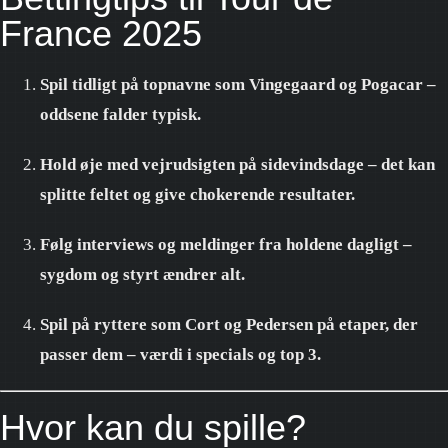
France 2025
Spil tidligt på topnavne som Vingegaard og Pogacar –
oddsene falder typisk.
Hold øje med vejrudsigten på sidevindsdage – det kan
splitte feltet og give chokerende resultater.
Følg interviews og meldinger fra holdene dagligt –
sygdom og styrt ændrer alt.
Spil på ryttere som Cort og Pedersen på etaper, der
passer dem – værdi i specials og top 3.
Hvor kan du spille?