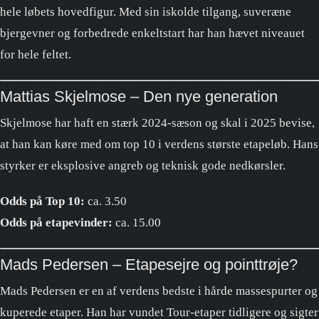
hele løbets hovedfigur. Med sin iskolde tilgang, suveræne
bjergevner og forbedrede enkeltstart har han hævet niveauet
for hele feltet.
Mattias Skjelmose – Den nye generation
Skjelmose har haft en stærk 2024-sæson og skal i 2025 bevise,
at han kan køre med om top 10 i verdens største etapeløb. Hans
styrker er eksplosive angreb og teknisk gode nedkørsler.
Odds på Top 10:
ca. 3.50
Odds på etapevinder:
ca. 15.00
Mads Pedersen – Etapesejre og pointtrøje?
Mads Pedersen er en af verdens bedste i hårde massespurter og
kuperede etaper. Han har vundet Tour-etaper tidligere og sigter