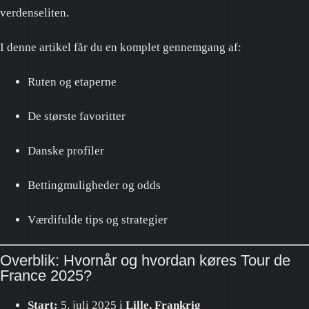
verdenseliten.
Casino
I denne artikel får du en komplet gennemgang af:
Liveb
Ruten og etaperne
De største favoritter
Danske profiler
Bettingmuligheder og odds
Værdifulde tips og strategier
Overblik: Hvornår og hvordan køres Tour de
France 2025?
Start:
5. juli 2025 i
Lille, Frankrig